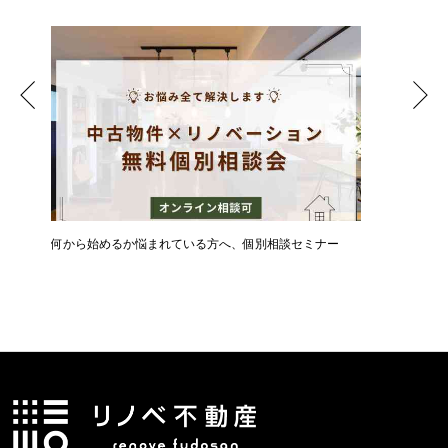
ん
何から始めるか悩まれている方へ、個別相談セミナー
新築・中
メリット