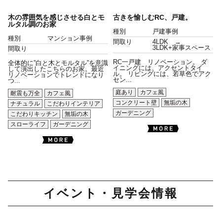
木の雰囲気を感じさせる白とモ
古きを愉しむRC、戸建。
ルタル調のお家
種別
戸建事例
種別
マンション事例
間取り
4LDK →
3LDK+家事スペース
間取り
RC一戸建 リノベーション。 ダ
全体的に”白と木とモルタル”を意識
イニングには、アクセントタイ
して演出したこちらのお家。最近
ル。 リビングには、若草色でアク
リノベーションでトレンドになり
セン...
つ...
庭あり
カフェ風
耐震も万全
カフェ風
コンクリート壁
無垢の木
ナチュラル
こだわりインテリア
ガーデニング
こだわりキッチン
無垢の木
スローライフ
ガーデニング
イベント・見学会情報