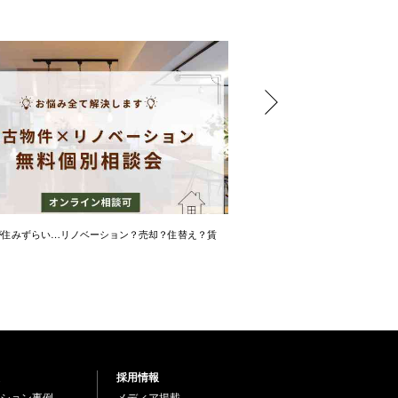
が住みずらい…リノベーション？売却？住替え？賃
金利？保険内容？失敗しない住
採用情報
ション事例
メディア掲載