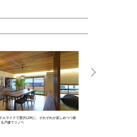
テルライクで贅沢LDKに、それぞれが楽しめつつ家
開放感たっぷりの間取り術 2LD
きる戸建てリノベ