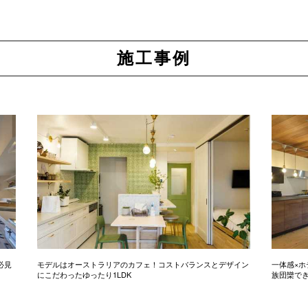
施工事例
必見
モデルはオーストラリアのカフェ！コストバランスとデザイン
一体感×ホ
にこだわったゆったり1LDK
族団欒で