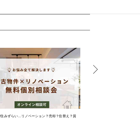
が住みずらい…リノベーション？売却？住替え？賃
金利？保険内容？失敗しない住