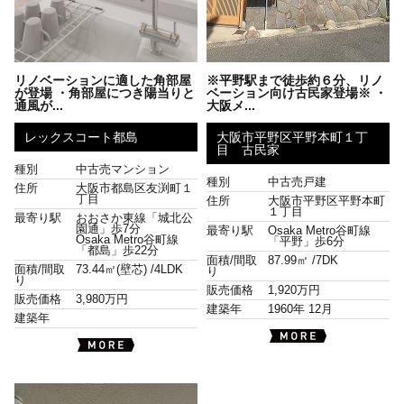
リノベーションに適した角部屋
※平野駅まで徒歩約６分、リノ
が登場 ・角部屋につき陽当りと
ベーション向け古民家登場※ ・
通風が...
大阪メ...
レックスコート都島
大阪市平野区平野本町１丁
目 古民家
種別
中古売マンション
種別
中古売戸建
住所
大阪市都島区友渕町１
丁目
住所
大阪市平野区平野本町
１丁目
最寄り駅
おおさか東線「城北公
園通」歩7分
最寄り駅
Osaka Metro谷町線
Osaka Metro谷町線
「平野」歩6分
「都島」歩22分
面積/間取
87.99㎡ /
7DK
面積/間取
73.44㎡(壁芯) /
4LDK
り
り
販売価格
1,920万円
販売価格
3,980万円
建築年
1960年 12月
建築年