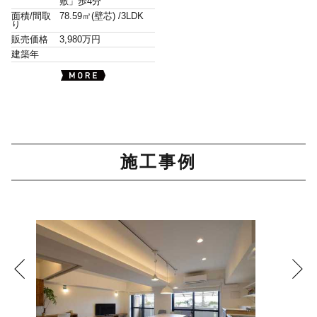
敷」歩4分
面積/間取
78.59㎡(壁芯) /
3LDK
り
販売価格
3,980万円
建築年
施工事例