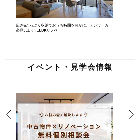
広さ&たっぷり収納でおうち時間を豊かに、テレワーカー
モデルは
必見3LDK→1LDKリノベ
ザインに
イベント・見学会情報