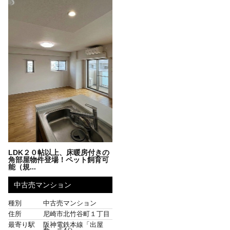
LDK２０帖以上、床暖房付きの
角部屋物件登場！ペット飼育可
能（規...
中古売マンション
種別
中古売マンション
住所
尼崎市北竹谷町１丁目
最寄り駅
阪神電鉄本線「出屋