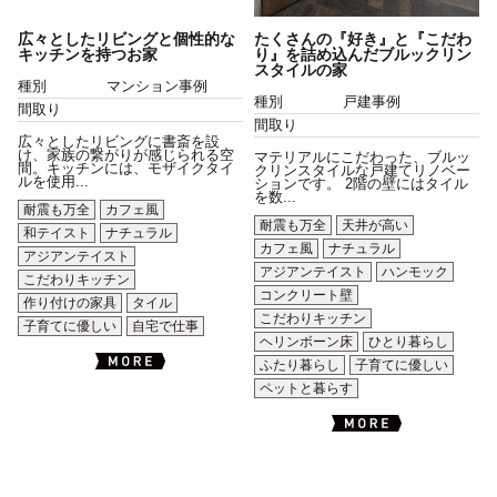
広々としたリビングと個性的な
たくさんの『好き』と『こだわ
キッチンを持つお家
り』を詰め込んだブルックリン
スタイルの家
種別
マンション事例
種別
戸建事例
間取り
間取り
広々としたリビングに書斎を設
け、家族の繋がりが感じられる空
マテリアルにこだわった、ブルッ
間。キッチンには、モザイクタイ
クリンスタイルな戸建てリノベー
ルを使用...
ションです。 2階の壁にはタイル
を数...
耐震も万全
カフェ風
耐震も万全
天井が高い
和テイスト
ナチュラル
カフェ風
ナチュラル
アジアンテイスト
アジアンテイスト
ハンモック
こだわりキッチン
コンクリート壁
作り付けの家具
タイル
こだわりキッチン
子育てに優しい
自宅で仕事
ヘリンボーン床
ひとり暮らし
ふたり暮らし
子育てに優しい
ペットと暮らす