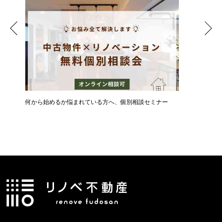
ん
何から始めるか悩まれている方へ、個別相談セミナー
新築・中
メリット