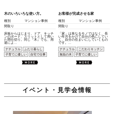
木のいろいろな使い方。
お客様が完成させる家
種別
マンション事例
種別
マンション事例
間取り
間取り
床板からはじまり、ドア、キッチ
「家」は単なるモノではなく、長
ンのボード、スリットとして用い
い年月をかけて自分の色にしてい
た間仕切り。同じ『木』でも、用
く、自分の住まいにしていくもの
途によ...
です。...
ナチュラル
ふたり暮らし
ナチュラル
こだわりキッチン
子育てに優しい
自宅で仕事
無垢の木
子育てに優しい
イベント・見学会情報