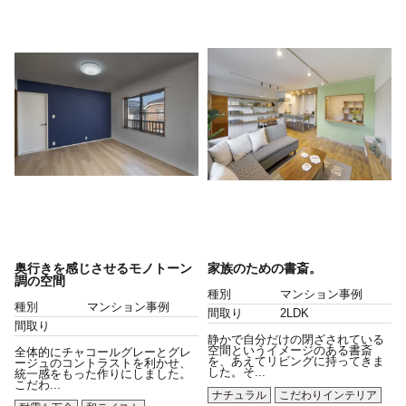
奥行きを感じさせるモノトーン
家族のための書斎。
調の空間
種別
マンション事例
種別
マンション事例
間取り
2LDK
間取り
静かで自分だけの閉ざされている
空間というイメージのある書斎
全体的にチャコールグレーとグレ
を、あえてリビングに持ってきま
ージュのコントラストを利かせ、
した。そ...
統一感をもった作りにしました。
こだわ...
ナチュラル
こだわりインテリア