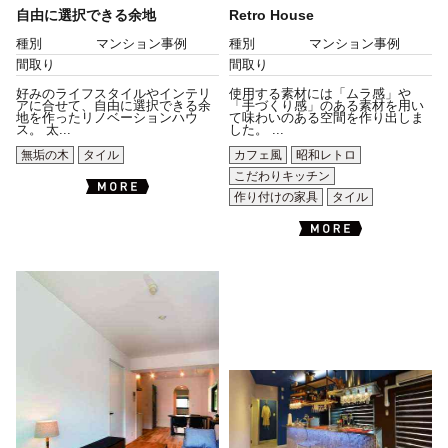
自由に選択できる余地
Retro House
種別
マンション事例
種別
マンション事例
間取り
間取り
好みのライフスタイルやインテリ
使用する素材には「ムラ感」や
アに合せて、自由に選択できる余
「手づくり感」のある素材を用い
地を作ったリノベーションハウ
て味わいのある空間を作り出しま
ス。 太...
した。 ...
無垢の木
タイル
カフェ風
昭和レトロ
こだわりキッチン
作り付けの家具
タイル