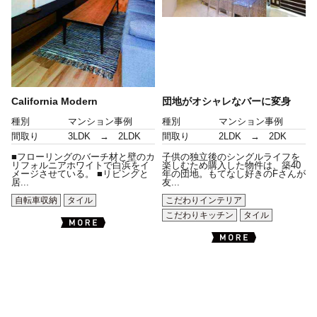
California Modern
団地がオシャレなバーに変身
種別
マンション事例
種別
マンション事例
間取り
3LDK → 2LDK
間取り
2LDK → 2DK
■フローリングのバーチ材と壁のカ
子供の独立後のシングルライフを
リフォルニアホワイトで白浜をイ
楽しむため購入した物件は、築40
メージさせている。 ■リビングと
年の団地。もてなし好きのFさんが
居...
友...
自転車収納
タイル
こだわりインテリア
こだわりキッチン
タイル