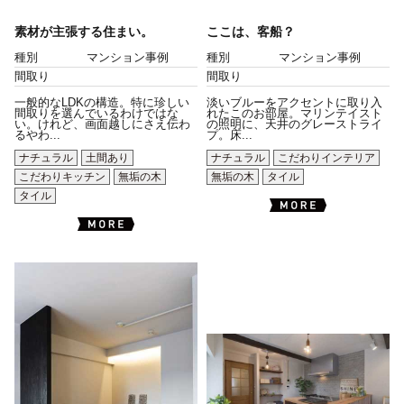
素材が主張する住まい。
ここは、客船？
種別
マンション事例
種別
マンション事例
間取り
間取り
一般的なLDKの構造。特に珍しい
淡いブルーをアクセントに取り入
間取りを選んでいるわけではな
れたこのお部屋。マリンテイスト
い。けれど、画面越しにさえ伝わ
の照明に、天井のグレーストライ
るやわ...
プ。床...
ナチュラル
土間あり
ナチュラル
こだわりインテリア
こだわりキッチン
無垢の木
無垢の木
タイル
タイル