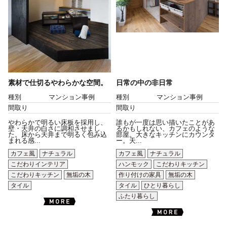
素材で仕切るやわらかな空間。
日常の中の非日常
種別
マンション事例
種別
マンション事例
間取り
間取り
やわらかで明るい床板を採用し、
誰もが一度は思い描いたことがあ
壁・天井の白さに調和させまし
るかもしれない、カフェのような
た。床から天井まで明るく包み込
部屋。大きなキッチンにカウンタ
まれる感...
ー。天...
カフェ風
ナチュラル
カフェ風
ナチュラル
こだわりインテリア
ハンモック
こだわりキッチン
こだわりキッチン
無垢の木
作り付けの家具
無垢の木
タイル
タイル
ひとり暮らし
ふたり暮らし