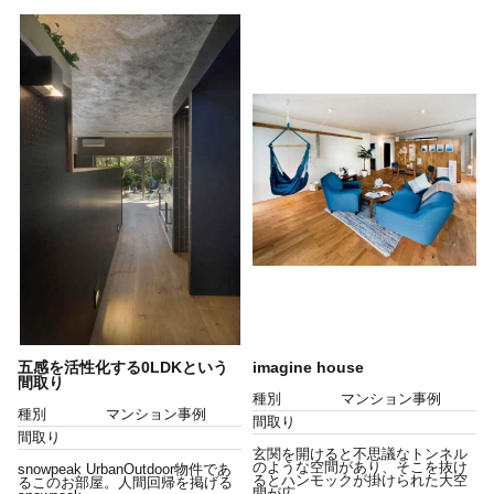
五感を活性化する0LDKという
imagine house
間取り
種別
マンション事例
種別
マンション事例
間取り
間取り
玄関を開けると不思議なトンネル
のような空間があり、そこを抜け
snowpeak UrbanOutdoor物件であ
るとハンモックが掛けられた大空
るこのお部屋。人間回帰を掲げる