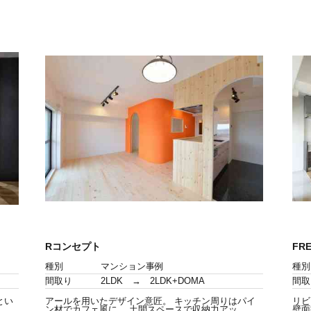
Rコンセプト
FR
種別
マンション事例
種別
間取り
2LDK → 2LDK+DOMA
間取
とい
アールを用いたデザイン意匠。 キッチン周りはパイ
リビ
ン材でカフェ風に。 土間スペースで収納力アッ
壁面