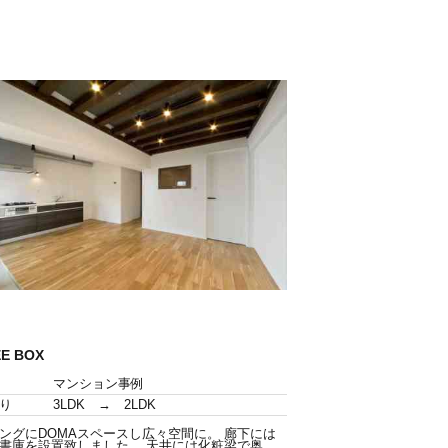
EE BOX
マンション事例
り
3LDK → 2LDK
ングにDOMAスペースし広々空間に。 廊下には
書庫を設置致しました。 天井には化粧梁で奥...