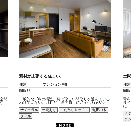
素材が主張する住まい。
土
種別
マンション事例
種別
間取り
間取
空間
一般的なLDKの構造。特に珍しい間取りを選んでいる
青を
な
わけではない。けれど、画面越しにさえ伝わるやわ...
タイ
に...
ナチュラル
土間あり
こだわりキッチン
無垢の木
ナ
タイル
こ