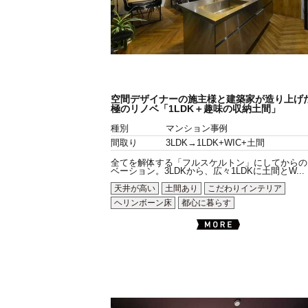
空間デザイナーの施主様と建築家が造り上げ
極のリノベ「1LDK＋趣味の収納土間」
種別
マンション事例
間取り
3LDK→1LDK+WIC+土間
全てを解体する「フルスケルトン」にしてからの
ベーション。3LDKから、広々1LDKに土間とW...
天井が高い
土間あり
こだわりインテリア
ヘリンボーン床
都心に暮らす