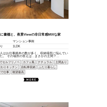
に書棚と、夜景Viewの非日常感MIXな家
マンション事例
り
1LDK
人はお仕事柄本の数が多く、収納場所に悩んでい
た。 その場所の答えは...まさかの土間？...
Yでセルフリノベ
カフェ風
ナチュラル
土間あり
だわりキッチン
自転車収納
ふたり暮らし
宅で仕事
眺望最高