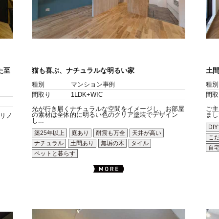
た至
猫も喜ぶ、ナチュラルな明るい家
土間
種別
マンション事例
種別
間取り
1LDK+WIC
間取
光が行き届くナチュラルな空間をイメージし、お部屋
ご主
の素材は全体的に明るい色のクリア塗装でデザイン
まし
リノ
し...
DI
築25年以上
庭あり
耐震も万全
天井が高い
こ
ナチュラル
土間あり
無垢の木
タイル
自
ペットと暮らす