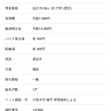
専有面積
合計78.59㎡ 23.77坪 (壁芯)
管理費
月額7,580円
修繕積立金
月額14,380円
バイク置き場
有
500円
駐輪場
有
400円
現況
居住中
引渡
相談
取引態様
一般
販売戸数
1戸
ペット相談・可
小型犬可
猫可
管理規約による
物件番号
147464