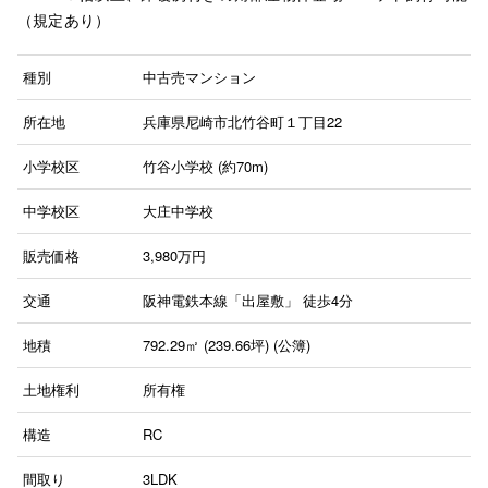
（規定あり）
種別
中古売マンション
所在地
兵庫県尼崎市北竹谷町１丁目22
小学校区
竹谷小学校 (約70m)
中学校区
大庄中学校
販売価格
3,980
万円
交通
阪神電鉄本線「出屋敷」
徒歩4分
地積
792.29㎡ (239.66坪) (公簿)
土地権利
所有権
構造
RC
間取り
3LDK