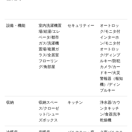
設備・機能
室内洗濯機置
セキュリティー
オートロッ
場/給湯/エレ
ク/モニタ付
ベータ/都市
インターホ
ガス/洗濯機
ン/モニタ付
置場/複層ガ
オートロッ
ラス/全居室
ク/ディンプ
フローリン
ルキー/防犯
グ/角部屋
カメラ/カー
ドキー/火災
警報器（報知
機）/ディン
プルキー
収納
収納スペー
キッチン
浄水器/カウ
ス/クローゼ
ンタキッチ
ット/シュー
ン/食器洗浄
ズボックス
乾燥機
冷暖房
床暖房
バルコニー・庭
２面バルコニ