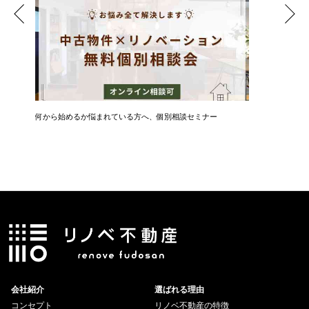
何から始めるか悩まれている方へ、個別相談セミナー
新築・中
ト
会社紹介
選ばれる理由
コンセプト
リノベ不動産の特徴