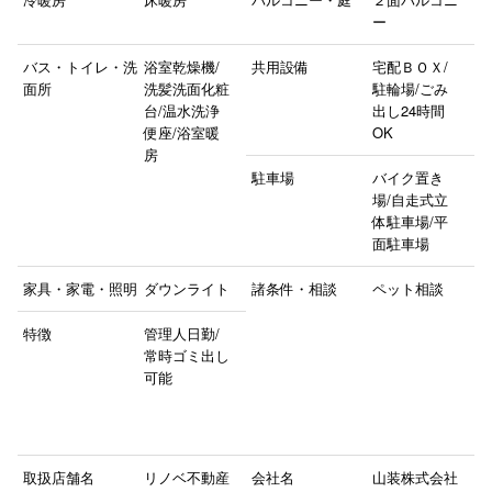
ー
バス・トイレ・洗
浴室乾燥機/
共用設備
宅配ＢＯＸ/
面所
洗髪洗面化粧
駐輪場/ごみ
台/温水洗浄
出し24時間
便座/浴室暖
OK
房
駐車場
バイク置き
場/自走式立
体駐車場/平
面駐車場
家具・家電・照明
ダウンライト
諸条件・相談
ペット相談
特徴
管理人日勤/
常時ゴミ出し
可能
取扱店舗名
リノベ不動産
会社名
山装株式会社