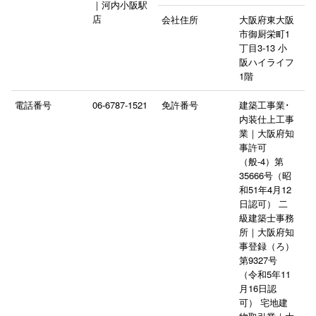
｜河内小阪駅
店
会社住所
大阪府東大阪
市御厨栄町1
丁目3-13 小
阪ハイライフ
1階
電話番号
06-6787-1521
免許番号
建築工事業･
内装仕上工事
業｜大阪府知
事許可
（般-4）第
35666号（昭
和51年4月12
日認可） 二
級建築士事務
所｜大阪府知
事登録（ろ）
第9327号
（令和5年11
月16日認
可） 宅地建