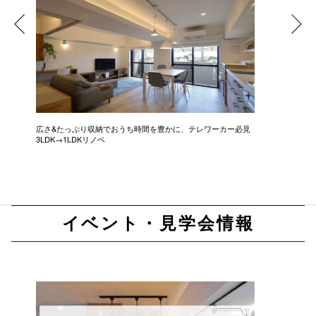
広さ&たっぷり収納でおうち時間を豊かに、テレワーカー必見
モデルは
3LDK→1LDKリノベ
にこだわっ
イベント・見学会情報