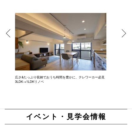
広さ&たっぷり収納でおうち時間を豊かに、テレワーカー必見
モデルは
3LDK→1LDKリノベ
にこだわっ
イベント・見学会情報