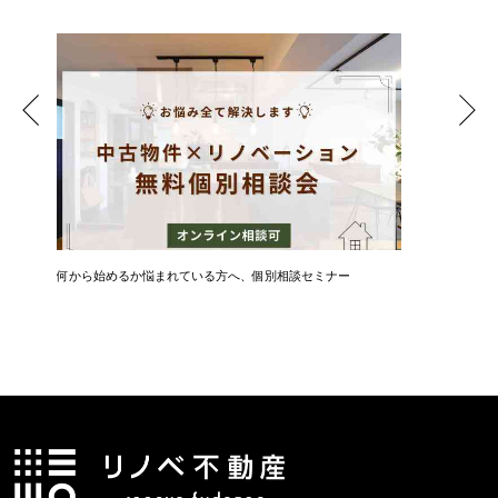
何から始めるか悩まれている方へ、個別相談セミナー
新築・中
ト