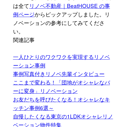
は全て
リノベ不動産｜BeatHOUSE の事
例ページ
からピックアップしました。リ
ノベーションの参考にしてみてくださ
い。
関連記事
一人ひとりのワクワクを実現するリノベ
ーション事例
事例写真付きリノベ先輩インタビュー
ここまで変わる！「団地がオシャレなバ
ーに変身」リノベーション
お友だちを呼びたくなる！オシャレなキ
ッチン事例6選～
自慢したくなる東京の1LDKオシャレリノ
ベーション物件特集