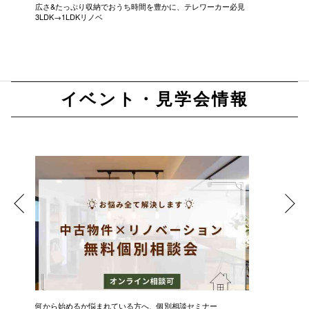
広さ&たっぷり収納でおうち時間を豊かに、テレワーカー必見
モデルは
3LDK→1LDKリノベ
にこだわっ
イベント・見学会情報
何から始めるか悩まれている方へ、個別相談セミナー
新築・中